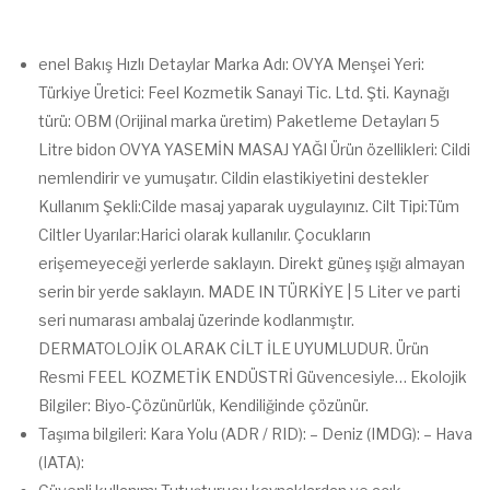
enel Bakış Hızlı Detaylar Marka Adı: OVYA Menşei Yeri:
Türkiye Üretici: Feel Kozmetik Sanayi Tic. Ltd. Şti. Kaynağı
türü: OBM (Orijinal marka üretim) Paketleme Detayları 5
Litre bidon OVYA YASEMİN MASAJ YAĞI Ürün özellikleri: Cildi
nemlendirir ve yumuşatır. Cildin elastikiyetini destekler
Kullanım Şekli:Cilde masaj yaparak uygulayınız. Cilt Tipi:Tüm
Ciltler Uyarılar:Harici olarak kullanılır. Çocukların
erişemeyeceği yerlerde saklayın. Direkt güneş ışığı almayan
serin bir yerde saklayın. MADE IN TÜRKİYE | 5 Liter ve parti
seri numarası ambalaj üzerinde kodlanmıştır.
DERMATOLOJİK OLARAK CİLT İLE UYUMLUDUR. Ürün
Resmi FEEL KOZMETİK ENDÜSTRİ Güvencesiyle… Ekolojik
Bilgiler: Biyo-Çözünürlük, Kendiliğinde çözünür.
Taşıma bilgileri: Kara Yolu (ADR / RID): – Deniz (IMDG): – Hava
(IATA):