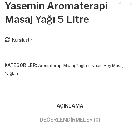
Yasemin Aromaterapi
ar
anil
Masaj Yağı 5 Litre
Aro
ya
mat
Aro
era
mat
Karşılaştır
pi
era
Ma
pi
saj
Ma
KATEGORILER:
,
Aromaterapi Masaj Yağları
Kabin Boy Masaj
Yağları
Yağ
saj
ı 5
Yağ
Litr
ı 5
e
Litr
AÇIKLAMA
e
DEĞERLENDIRMELER (0)