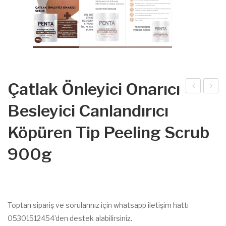
Çatlak Önleyici Onarıcı
lü
elüli
Besleyici Canlandırıcı
Deri
t
Köpüren Tip Peeling Scrub
Arın
Kar
dırıc
şıtı
900g
ı
Batı
Te
k&
mizl
Çile
eyic
k
Toptan sipariş ve sorularınız için whatsapp iletişim hattı
i
Bac
05301512454’den destek alabilirsiniz.