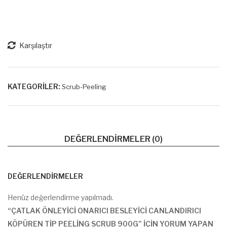
Parl
ak
atıcı
Ona
Ona
rıcı
rıcı
Kah
Karşılaştır
Sea
veli
Salt
Vüc
De
ut
KATEGORILER:
Scrub-Peeling
ep
Bak
Pee
ım
ling
Pee
DEĞERLENDIRMELER (0)
1kg
ling
.
1kg
.
DEĞERLENDIRMELER
Henüz değerlendirme yapılmadı.
“ÇATLAK ÖNLEYICI ONARICI BESLEYICI CANLANDIRICI
KÖPÜREN TIP PEELING SCRUB 900G” IÇIN YORUM YAPAN