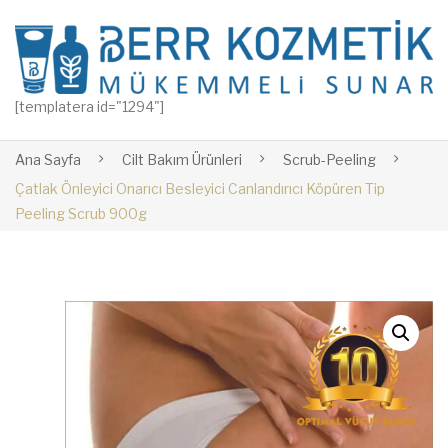
[templatera id="1294"]
Ana Sayfa
Cilt Bakım Ürünleri
Scrub-Peeling
Çatlak Önleyici Onarıcı Besleyici Canlandırıcı Köpüren Tip
Peeling Scrub 900g