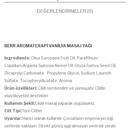
DEĞERLENDIRMELER (0)
BERR AROMATERAPİ VANİLYA MASAJ YAĞI
Ingredients:
Olea Europaea Fruit Oil, Paraffinum
Liquidum,Argania Spinosa Kernel Oil, Oryza Sativa Seed Oil,
Dicaprylyl Carbonate, Propylene Glycol, Sodium Laureth
Sülfate, TocopherylAcatate, Aroma
Ürün özellikleri:
Cildi nemlendirir ve yumuşatır. Cildin
elastikiyetini destekler
Kullanım Şekli:
Cilde masaj yaparak uygulayınız.
Cilt Tipi:
Tüm Ciltler
Uyarılar:
Harici olarak kullanılır. Çocukların erişemeyeceği
yerlerde saklayın. Direkt güneş ışığı almayan serin bir yerde