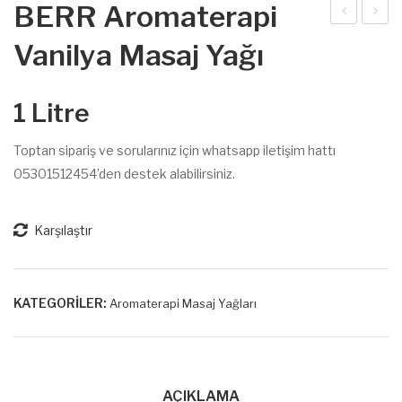
BERR Aromaterapi
ER
ER
Vanilya Masaj Yağı
R
R
Aro
Aro
1 Litre
mat
mat
era
era
Toptan sipariş ve sorularınız için whatsapp iletişim hattı
pi
pi
05301512454’den destek alabilirsiniz.
Çile
Nan
k
e
Karşılaştır
Ma
Ma
saj
saj
Yağ
Yağ
KATEGORILER:
Aromaterapi Masaj Yağları
ı
ı
AÇIKLAMA