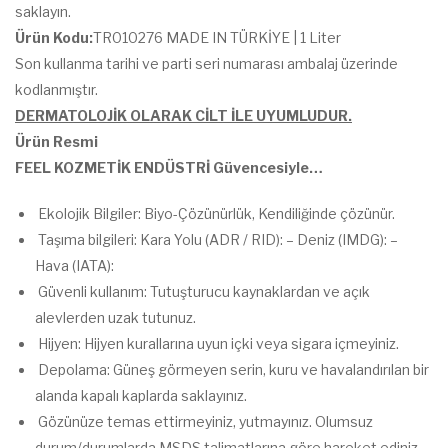
saklayın.
Ürün Kodu:
TR010276 MADE IN TÜRKİYE | 1 Liter
Son kullanma tarihi ve parti seri numarası ambalaj üzerinde
kodlanmıştır.
DERMATOLOJİK OLARAK CİLT İLE UYUMLUDUR.
Ürün Resmi
FEEL KOZMETİK ENDÜSTRİ Güvencesiyle…
Ekolojik Bilgiler: Biyo-Çözünürlük, Kendiliğinde çözünür.
Taşıma bilgileri: Kara Yolu (ADR / RID): – Deniz (IMDG): –
Hava (IATA):
Güvenli kullanım: Tutuşturucu kaynaklardan ve açık
alevlerden uzak tutunuz.
Hijyen: Hijyen kurallarına uyun içki veya sigara içmeyiniz.
Depolama: Güneş görmeyen serin, kuru ve havalandırılan bir
alanda kapalı kaplarda saklayınız.
Gözünüze temas ettirmeyiniz, yutmayınız. Olumsuz
durum/durumlarda MSDS talimatlarına göre hareket ediniz.